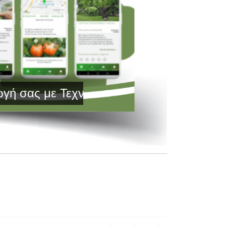
με Τεχνολογία Αιχμής και Έγκυρη Ενημέρ