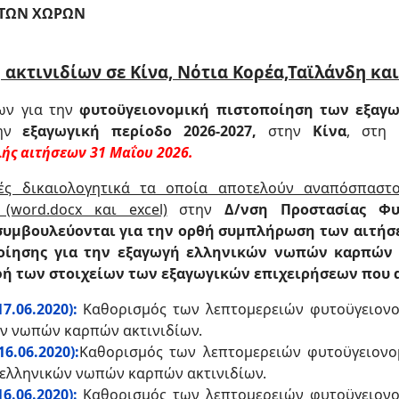
ΙΤΩΝ ΧΩΡΩΝ
 ακτινιδίων σε Κίνα, Νότια Κορέα,Ταϊλάνδη και
ων για την
φυτοϋγειονομική πιστοποίηση των εξαγ
την
εξαγωγική περίοδο 2026-2027,
στην
Κίνα
, στη
ής αιτήσεων 31 Μαΐου 2026.
ές δικαιολογητικά τα οποία αποτελούν αναπόσπαστο
(word.docx και excel)
στην
Δ/νση Προστασίας Φυ
συμβουλεύονται για την ορθή συμπλήρωση των αιτήσεω
ποίησης για την εξαγωγή ελληνικών νωπών καρπών α
φή των στοιχείων των εξαγωγικών επιχειρήσεων που
7.06.2020):
Καθορισμός των λεπτομερειών φυτοϋγειονομ
ών νωπών καρπών ακτινιδίων.
6.06.2020):
Καθορισμός των λεπτομερειών φυτοϋγειονομ
 ελληνικών νωπών καρπών ακτινιδίων.
6.06.2020):
Καθορισμός των λεπτομερειών φυτοϋγειονομ