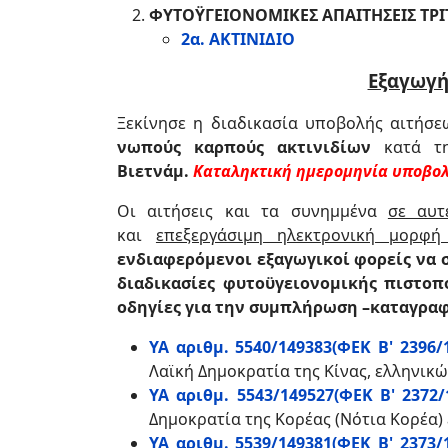
ΦΥΤΟΫΓΕΙΟΝΟΜΙΚΕΣ ΑΠΑΙΤΗΣΕΙΣ ΤΡ
2α. ΑΚΤΙΝΙΔΙΟ
Εξαγωγή
Ξεκίνησε η διαδικασία υποβολής αιτήσε
νωπούς καρπούς ακτινιδίων
κατά 
Βιετνάμ.
Καταληκτική ημερομηνία υποβολ
Οι αιτήσεις και τα συνημμένα
σε αυτ
και
επεξεργάσιμη ηλεκτρονική μορφή 
ενδιαφερόμενοι εξαγωγικοί φορείς να 
διαδικασίες φυτοϋγειονομικής πιστο
οδηγίες για την συμπλήρωση –καταγρα
ΥΑ αριθμ. 5540/149383(ΦΕΚ Β' 2396/1
Λαϊκή Δημοκρατία της Κίνας, ελληνικ
ΥΑ αριθμ. 5543/149527(ΦΕΚ Β' 2372/1
Δημοκρατία της Κορέας (Νότια Κορέα)
ΥΑ αριθμ. 5539/149381(ΦΕΚ Β' 2373/1