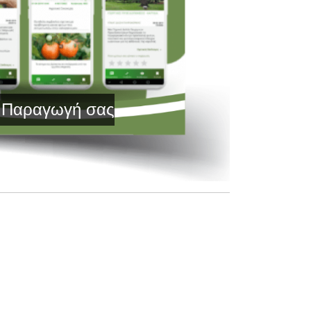
αγωγή σας με Τεχνολογία Αιχμής και Έγ