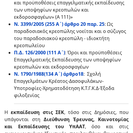
και προϋποθέσεις επαγγελματικής εκπαίδευσης
των υποψηφίων κρεοπωλών και
εκδοροσφαγέων» (Α 111)»
Ν. 3399/2005 (255 Α΄) άρθρο 20 παρ. 25
: Ως
παραδοσιακός κρεοπώλης νοείται και ο σύζυγος
του παραδοσιακού κρεοπώλη - ιδιοκτήτη
κρεοπωλείου
Π.Δ. 126/2000 (111 Α΄)
: Όροι και προϋποθέσεις
Επαγγελματικής Εκπαίδευσης των υποψηφίων
κρεοπωλών και εκδοροσφαγέων
Ν. 1790/1988(134 Α΄) άρθρο18
: Σχολή
Επαγγελμάτων Κρέατος-Δασοφυλάκων-
Υποτροφίες-Χρηματοδότηση Κ.Τ.Γ.Κ.Δ-Έξοδα
φιλοξενίας
Η
εκπαίδευση στις ΣΕΚ
, τόσο στις Δημόσιες, που
υπάγονται στη
Διεύθυνση Έρευνας, Καινοτομίας
και Εκπαίδευσης του ΥπΑΑΤ
, όσο και στις