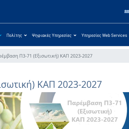
Πολίτης
Ψηφιακές Υπηρεσίες
Υπηρεσίες Web Services
έμβαση Π3-71 (Εξισωτική) ΚΑΠ 2023-2027
ισωτική) ΚΑΠ 2023-2027