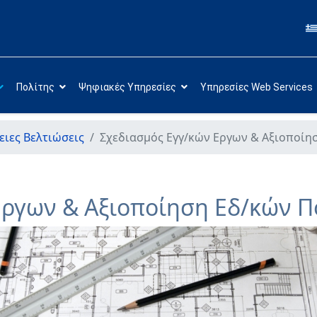
Πολίτης
Ψηφιακές Υπηρεσίες
Υπηρεσίες Web Services
ειες Βελτιώσεις
Σχεδιασμός Εγγ/κών Εργων & Αξιοποί
Εργων & Αξιοποίηση Εδ/κών 