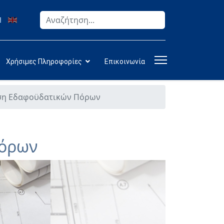
Αναζήτηση
Type 2 or more characters for results.
Χρήσιμες Πληροφορίες
Επικοινωνία
ηση Εδαφοϋδατικών Πόρων
Πόρων