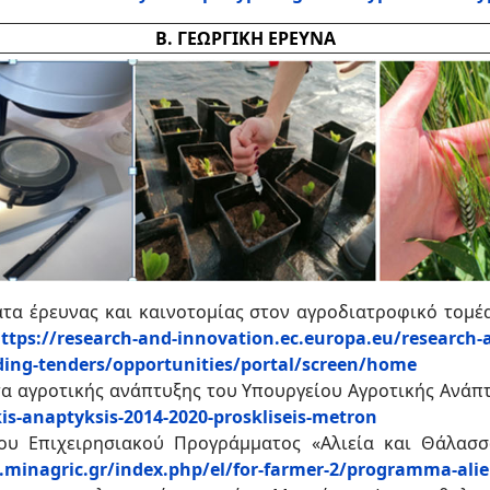
Β. ΓΕΩΡΓΙΚΗ ΕΡΕΥΝΑ
ατα έρευνας και καινοτομίας στον αγροδιατροφικό τομ
ttps://research-and-innovation.ec.europa.eu/research-a
ding-tenders/opportunities/portal/screen/home
α αγροτικής ανάπτυξης του Υπουργείου Αγροτικής Ανάπ
is-anaptyksis-2014-2020-proskliseis-metron
ου Επιχειρησιακού Προγράμματος «Αλιεία και Θάλασσ
minagric.gr/index.php/el/for-farmer-2/programma-aliei