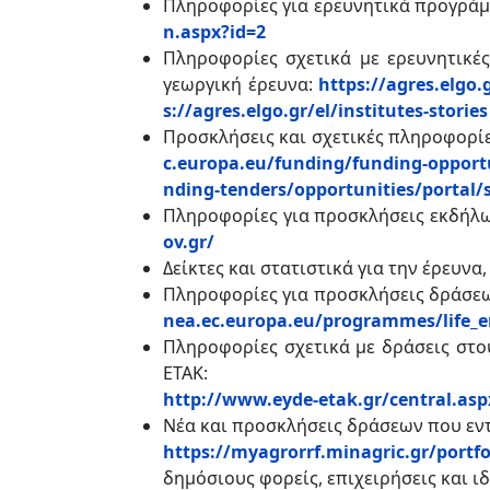
Πληροφορίες για ερευνητικά προγράμ
n.aspx?id=2
Πληροφορίες σχετικά με ερευνητικέ
γεωργική έρευνα:
https://agres.elgo.g
s://agres.elgo.gr/el/institutes-stories
Προσκλήσεις και σχετικές πληροφορίε
c.europa.eu/funding/funding-opport
nding-tenders/opportunities/portal
Πληροφορίες για προσκλήσεις εκδήλω
ov.gr/
Δείκτες και στατιστικά για την έρευνα
Πληροφορίες για προσκλήσεις δράσεω
nea.ec.europa.eu/programmes/life_
Πληροφορίες σχετικά με δράσεις στου
ΕΤΑΚ:
http://www.eyde-etak.gr/central.asp
Νέα και προσκλήσεις δράσεων που εντ
https://myagrorrf.minagric.gr/portf
δημόσιους φορείς, επιχειρήσεις και ι