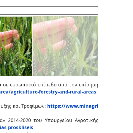
έα σε ευρωπαϊκό επίπεδο από την επίσημη
rea/agriculture-forestry-and-rural-areas_
τυξης και Τροφίμων:
https://www.minagri
α» 2014-2020 του Υπουργείου Αγροτικής
as-proskliseis