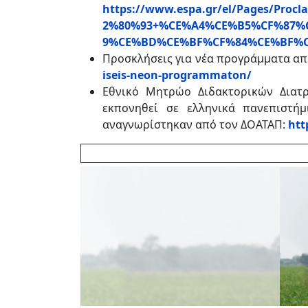
https://www.espa.gr/el/Pages/Pr
2%80%93+%CE%A4%CE%B5%CF%87%
9%CE%BD%CE%BF%CF%84%CE%BF%
Προσκλήσεις για νέα προγράμματα απ
iseis-neon-programmaton/
Εθνικό Μητρώο Διδακτορικών Διατρ
εκπονηθεί σε ελληνικά πανεπιστή
αναγνωρίστηκαν από τον ΔΟΑΤΑΠ:
htt