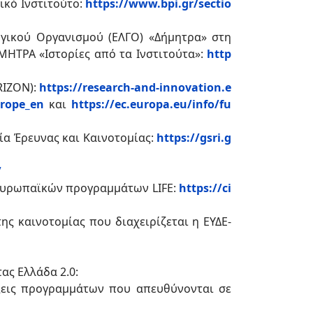
κό Ινστιτούτο:
https://www.bpi.gr/sectio
ργικού Οργανισμού (ΕΛΓΟ) «Δήμητρα» στη
ΜΗΤΡΑ «Ιστορίες από τα Ινστιτούτα»:
http
RIZON):
https://research-and-innovation.e
urope_en
και
https://ec.europa.eu/info/fu
α Έρευνας και Καινοτομίας:
https://gsri.g
/
 ευρωπαϊκών προγραμμάτων LIFE:
https://ci
ης καινοτομίας που διαχειρίζεται η ΕΥΔΕ-
ας Ελλάδα 2.0:
ξεις προγραμμάτων που απευθύνονται σε