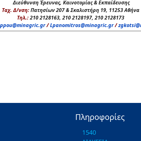
Διεύθυνση Έρευνας, Καινοτομίας & Εκπαίδευσης
Ταχ. Δ/νση:
Πατησίων 207 & Σκαλιστήρη 19, 11253 Αθήνα
Τηλ.:
210 2128163, 210 2128197, 210 2128173
ppou@minagric.gr
/
Lpanomitros@minagric.gr
/
zgkotsi@
Πληροφορίες
1540