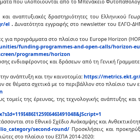
ματα που υλοποιούνται από το Μπενάκειο Φυτοπαθολογι
ς και αναπτυξιακές δραστηριότητες του Ελληνικού Γεω
r/el
.
Δυνατότητα εγγραφής στο newsletter του ΕΛΓΟ-ΔΗ
ς για προγράμματα στο πλαίσιο του Europe Horizon (HO
unities/funding-programmes-and-open-calls/horizon-e
/screen/programmes/horizon
σης ενδιαφέροντος και δράσεων από τη Γενική Γραμματεί
, την ανάπτυξη και την καινοτομία:
https://metrics.ekt.gr
ν σε θέματα σχετικά με το περιβάλλον στο πλαίσιο των
en
ς τομείς της έρευνας, της τεχνολογικής ανάπτυξης και τ
x?sId=119I486I1259I646I491048&JScript=1
άσσονται στο Εθνικό Σχέδιο Ανάκαμψης και Ανθεκτικότητ
olio_category/second-round/
Προσκλήσεις και προκηρύ
διώτες στο πλαίσιο του ΕΣΠΑ 2014-2020: