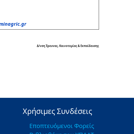
minagric.gr
Δ/νση Έρευνας, Καινοτομίας & Εκπαίδευσης
Χρήσιμες Συνδέσεις
Εποπτευόμενοι Φορείς