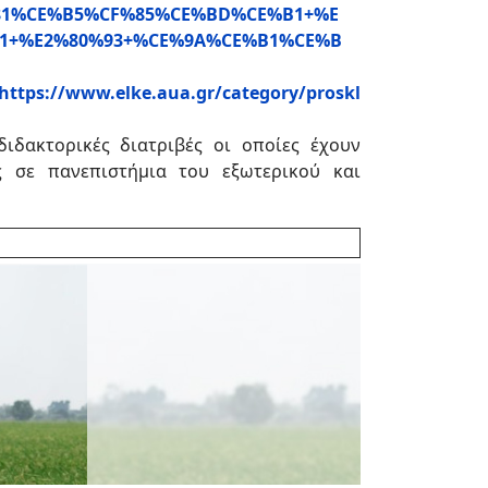
%CF%81%CE%B5%CF%85%CE%BD%CE%B1+%E
1+%E2%80%93+%CE%9A%CE%B1%CE%B
https://www.elke.aua.gr/category/proskl
δακτορικές διατριβές οι οποίες έχουν
ς σε πανεπιστήμια του εξωτερικού και