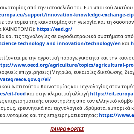
καινοτομίας από την ιστοσελίδα του Ευρωπαϊκού Δικτύου 
.europa.eu/support/innovation-knowledge-exchange-eip
ε τον τομέα της καινοτομίας στη γεωργία και τη δασοπον
ία ΚΑΙΝΟΤΟΜΩ):
https://ead.gr/
ία και τις τεχνολογίες σε αγροδιατροφικά συστήματα απ
science-technology-and-innovation/technology/en
και
h
ετίζονται με την αγροτική παραγωγικότητα και την καιν
tps://www.oecd.org/agriculture/topics/agricultural-pro
εοφυείς επιχειρήσεις (Μητρώο, ευκαιρίες δικτύωσης, δια
evategreece.gov.gr/el/
κού Ινστιτούτου Καινοτομίας και Τεχνολογίας στον τομέ
es/eit-food
και στην κλιματική αλλαγή
https://eit.europ
ς επιχειρηματικής υποστήριξης από τον ελληνικό κόμβο 
σμους, ερευνητικά και τεχνολογικά ιδρύματα, εμπορικά κ
καινοτομίας και της επιχειρηματικότητας:
https://www.e
ΠΛΗΡΟΦΟΡΙΕΣ