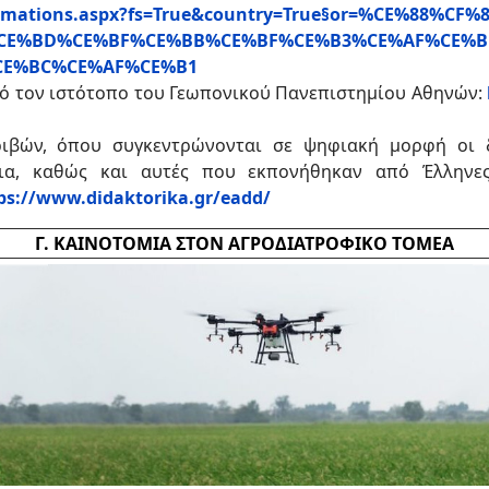
oclamations.aspx?fs=True&country=True§or=%CE%88
CE%BD%CE%BF%CE%BB%CE%BF%CE%B3%CE%AF%CE%B
CE%BC%CE%AF%CE%B1
ό τον ιστότοπο του Γεωπονικού Πανεπιστημίου Αθηνών:
ιβών, όπου συγκεντρώνονται σε ψηφιακή μορφή οι δι
μια, καθώς και αυτές που εκπονήθηκαν από Έλληνε
ps://www.didaktorika.gr/eadd/
Γ. ΚΑΙΝΟΤΟΜΙΑ ΣΤΟΝ ΑΓΡΟΔΙΑΤΡΟΦΙΚΟ ΤΟΜΕΑ