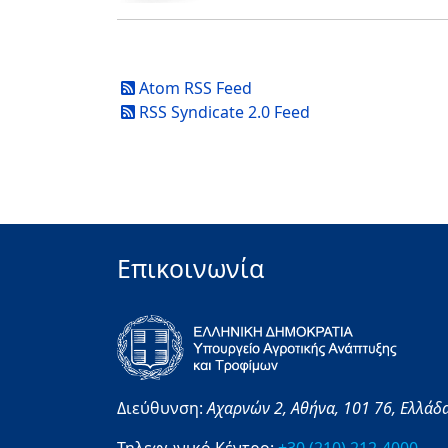
Atom RSS Feed
RSS Syndicate 2.0 Feed
Επικοινωνία
Διεύθυνση:
Αχαρνών 2,
Αθήνα,
101 76,
Ελλάδ