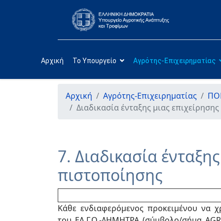
Αρχική
Το Υπουργείο
Αγρότης-Επιχειρηματίας
Αρχική
Αγρότης-Επιχειρηματίας
ΠΟΠ
Διαδικασία ένταξης μιας επιχείρησης
7. Διαδικασία ένταξη
πιστοποίησης
Κάθε ενδιαφερόμενος προκειμένου να χρ
του ΕΛ.Γ.Ο.-ΔΗΜΗΤΡΑ (σύμβολο/σήμα AGROC