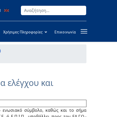
Αναζήτηση
Type 2 or more characters for results.
Χρήσιμες Πληροφορίες
Επικοινωνία
)
α ελέγχου και
το ενωσιακό σύμβολο, καθώς και το σήμα
 ή Ε.Π.Ι.Π., υποβάλλει προς τον ΕΛ.Γ.Ο.-