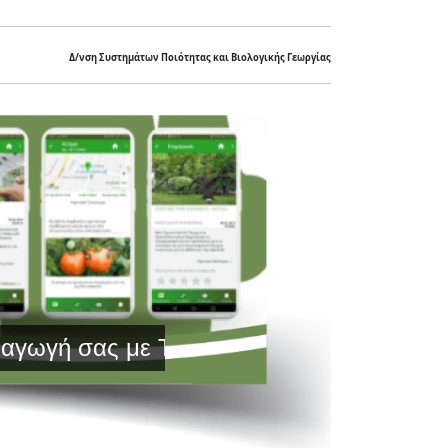
Δ/νση Συστημάτων Ποιότητας και Βιολογικής Γεωργίας
 σας με Τεχνολογία Αιχμής και Έγκυρη Ε