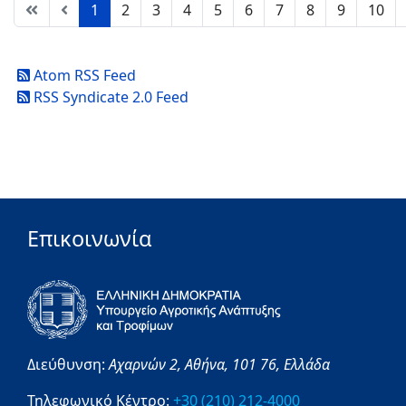
1
2
3
4
5
6
7
8
9
10
Atom RSS Feed
RSS Syndicate 2.0 Feed
Επικοινωνία
Διεύθυνση:
Αχαρνών 2,
Αθήνα,
101 76,
Ελλάδα
Τηλεφωνικό Κέντρο:
+30 (210) 212-4000