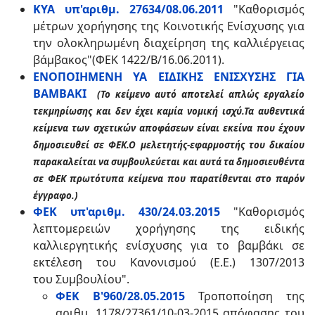
ΚΥΑ υπ'αριθμ. 27634/08.06.2011
"Καθορισμός
μέτρων χορήγησης της Κοινοτικής Ενίσχυσης για
την ολοκληρωμένη διαχείρηση της καλλιέργειας
βάμβακος"(ΦΕΚ 1422/Β/16.06.2011).
ΕΝΟΠΟΙΗΜΕΝΗ ΥΑ ΕΙΔΙΚΗΣ ΕΝΙΣΧΥΣΗΣ ΓΙΑ
ΒΑΜΒΑΚΙ
(Το κείμενο αυτό αποτελεί απλώς εργαλείο
τεκμηρίωσης και δεν έχει καμία νομική ισχύ.Τα αυθεντικά
κείμενα των σχετικών αποφάσεων είναι εκείνα που έχουν
δημοσιευθεί σε ΦΕΚ.Ο μελετητής-εφαρμοστής του δικαίου
παρακαλείται να συμβουλεύεται και αυτά τα δημοσιευθέντα
σε ΦΕΚ πρωτότυπα κείμενα που παρατίθενται στο παρόν
έγγραφο.)
ΦΕΚ υπ'αριθμ. 430/24.03.2015
"
Καθορισμός
λεπτομερειών χορήγησης της ειδικής
καλλιεργητικής ενίσχυσης για το βαμβάκι σε
εκτέλεση του Κανονισμού (Ε.Ε.) 1307/2013
του Συμβουλίου
".
ΦΕΚ Β'960/28.05.2015
Τροποποίηση της
αριθμ. 1178/27361/10-03-2015
απόφασης του