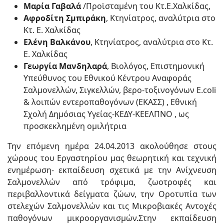
Μαρία Γαβαλά
/Προϊσταμένη του Κτ.Ε.Χαλκίδας,
Αφροδίτη Σμπιράκη
, Κτηνίατρος, αναλύτρια στο
Κτ. Ε. Χαλκίδας
Ελένη Βαλκάνου
, Κτηνίατρος, αναλύτρια στο Κτ.
Ε. Χαλκίδας
Γεωργία Μανδηλαρά
, Βιολόγος, Επιστημονική
Υπεύθυνος του Εθνικού Κέντρου Αναφοράς
Σαλμονελλών, Σιγκελλών, βερο-τοξινογόνων E.coli
& λοιπών εντεροπαθογόνων (EKAΣΣ) , Εθνική
Σχολή Δημόσιας Υγείας-ΚΕΔΥ-ΚΕEΛΠΝΟ , ως
προσκεκλημένη ομιλήτρια
Την επόμενη ημέρα 24.04.2013 ακολούθησε στους
χώρους του Εργαστηρίου μας θεωρητική και τεχνική
ενημέρωση- εκπαίδευση σχετικά με την Ανίχνευση
Σαλμονελλών από τρόφιμα, ζωοτροφές και
περιβαλλοντικά δείγματα ζώων, την Οροτυπία των
στελεχών Σαλμονελλών και τις Μικροβιακές Αντοχές
παθογόνων μικροοργανισμών.Στην εκπαίδευση