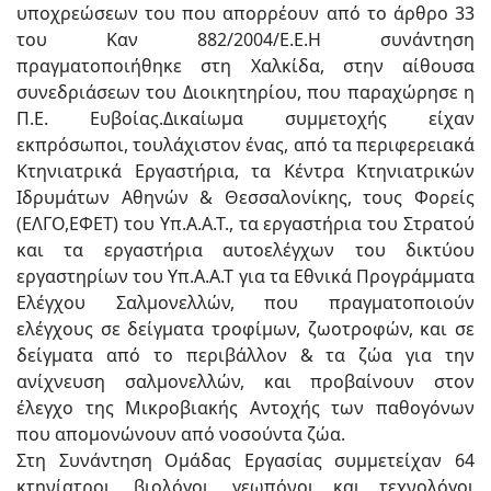
υποχρεώσεων του που απορρέουν από το άρθρο 33
του Καν 882/2004/Ε.Ε.Η συνάντηση
πραγματοποιήθηκε στη Χαλκίδα, στην αίθουσα
συνεδριάσεων του Διοικητηρίου, που παραχώρησε η
Π.Ε. Ευβοίας.Δικαίωμα συμμετοχής είχαν
εκπρόσωποι, τουλάχιστον ένας, από τα περιφερειακά
Κτηνιατρικά Εργαστήρια, τα Κέντρα Κτηνιατρικών
Ιδρυμάτων Αθηνών & Θεσσαλονίκης, τους Φορείς
(ΕΛΓΟ,ΕΦΕΤ) του Υπ.Α.Α.Τ., τα εργαστήρια του Στρατού
και τα εργαστήρια αυτοελέγχων του δικτύου
εργαστηρίων του Υπ.Α.Α.Τ για τα Εθνικά Προγράμματα
Ελέγχου Σαλμονελλών, που πραγματοποιούν
ελέγχους σε δείγματα τροφίμων, ζωοτροφών, και σε
δείγματα από το περιβάλλον & τα ζώα για την
ανίχνευση σαλμονελλών, και προβαίνουν στον
έλεγχο της Μικροβιακής Αντοχής των παθογόνων
που απομονώνουν από νοσούντα ζώα.
Στη Συνάντηση Ομάδας Εργασίας συμμετείχαν 64
κτηνίατροι, βιολόγοι, γεωπόνοι και τεχνολόγοι