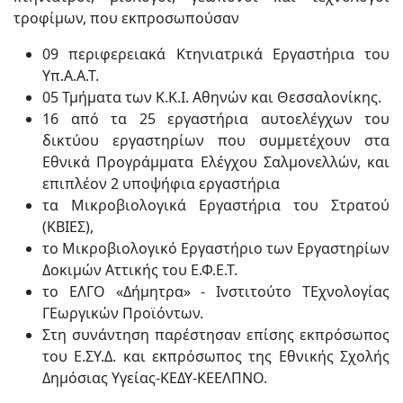
τροφίμων, που εκπροσωπούσαν
09 περιφερειακά Κτηνιατρικά Εργαστήρια του
Υπ.Α.Α.Τ.
05 Τμήματα των Κ.Κ.Ι. Αθηνών και Θεσσαλονίκης.
16 από τα 25 εργαστήρια αυτοελέγχων του
δικτύου εργαστηρίων που συμμετέχουν στα
Εθνικά Προγράμματα Ελέγχου Σαλμονελλών, και
επιπλέον 2 υποψήφια εργαστήρια
τα Μικροβιολογικά Εργαστήρια του Στρατού
(ΚΒΙΕΣ),
το Μικροβιολογικό Εργαστήριο των Εργαστηρίων
Δοκιμών Αττικής του Ε.Φ.Ε.Τ.
το ΕΛΓΟ «Δήμητρα» - Ινστιτούτο ΤΕχνολογίας
ΓΕωργικών Προϊόντων.
Στη συνάντηση παρέστησαν επίσης εκπρόσωπος
του Ε.ΣΥ.Δ. και εκπρόσωπος της Εθνικής Σχολής
Δημόσιας Υγείας-ΚΕΔΥ-ΚΕEΛΠΝΟ.