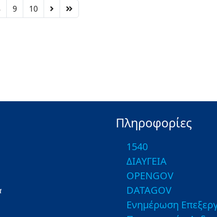
8
9
10
Πληροφορίες
1540
ΔΙΑΥΓΕΙΑ
OPENGOV
DATAGOV
α
Ενημέρωση Επεξεργ