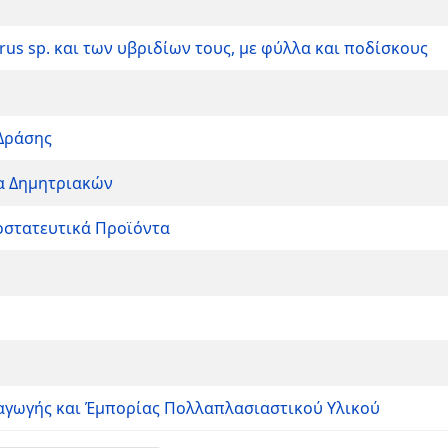
cirus sp. και των υβριδίων τους, με φύλλα και ποδίσκους
 Δράσης
ία Δημητριακών
οστατευτικά Προϊόντα
γωγής και Έμπορίας Πολλαπλασιαστικού Υλικού