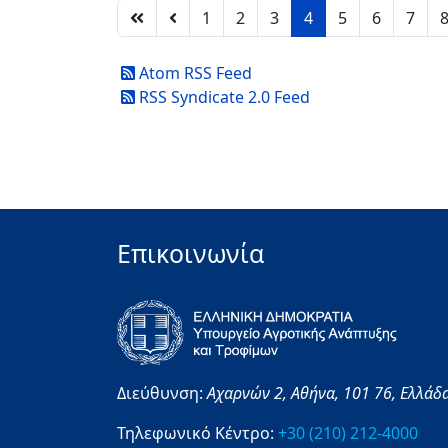
1
2
3
4
5
6
7
Atom RSS Feed
RSS Syndicate 2.0 Feed
Επικοινωνία
Διεύθυνση:
Αχαρνών 2,
Αθήνα,
101 76,
Ελλάδ
Τηλεφωνικό Κέντρο:
+30 (210) 212-4000