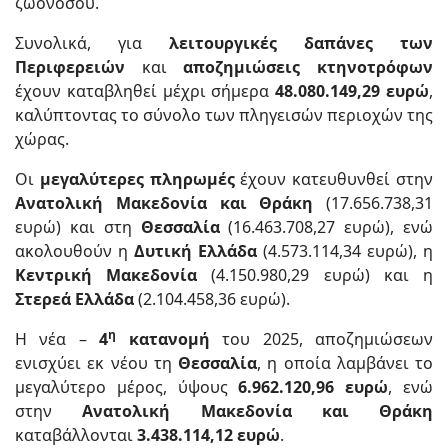
ζωονόσου.
Συνολικά, για
λειτουργικές δαπάνες των
Περιφερειών
και
αποζημιώσεις κτηνοτρόφων
έχουν καταβληθεί μέχρι σήμερα
48.080.149,29 ευρώ
,
καλύπτοντας το σύνολο των πληγεισών περιοχών της
χώρας.
Οι
μεγαλύτερες πληρωμές
έχουν κατευθυνθεί στην
Ανατολική Μακεδονία και Θράκη
(17.656.738,31
ευρώ) και στη
Θεσσαλία
(16.463.708,27 ευρώ), ενώ
ακολουθούν η
Δυτική Ελλάδα
(4.573.114,34 ευρώ), η
Κεντρική Μακεδονία
(4.150.980,29 ευρώ) και η
Στερεά Ελλάδα
(2.104.458,36 ευρώ).
η
Η νέα –
4
κατανομή
του 2025, αποζημιώσεων
ενισχύει εκ νέου τη
Θεσσαλία
, η οποία λαμβάνει το
μεγαλύτερο μέρος, ύψους
6.962.120,96 ευρώ
, ενώ
στην
Ανατολική Μακεδονία και Θράκη
καταβάλλονται
3.438.114,12 ευρώ
.