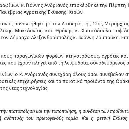
ροφίμων κ. Γιάννης Ανδριανός επισκέφθηκε την Πέμπτη 
 Πανέβριας Αγροτικής Έκθεσης Φερών.
δριανός συναντήθηκε με τον Διοικητή της 12ης Μεραρχί
λικής Μακεδονίας και Θράκης κ. Χριστόδουλο Τοψίδη
ι τον Δήμαρχο Αλεξανδρούπολης κ. Ιωάννη Ζαμπούκη. Επ
ώπους παραγωγικών φορέων, κτηνοτρόφους, αγρότες και
ειες που έχουν πληγεί από τη λειψυδρία, συνοδευόμενος
αινίων, ο κ. Ανδριανός συνεχάρη όλους όσοι συνέβαλαν
γροτικές επιχειρήσεις και τα ποιοτικά προϊόντα της Θρά
 της νέας τεχνολογίας.
στην πιστοποίηση και την τυποποίηση, η σύνδεση των προϊόντων
κή ανάπτυξη του πρωτογενούς τομέα. Και η φετινή Έκθεση