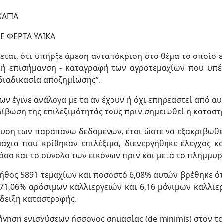
ΚΑΓΙΑ
Ε ΦΕΡΤΑ ΥΛΙΚΑ
ται, ότι υπήρξε άμεση ανταπόκριση στο θέμα το οποίο 
δική επισήμανση - καταγραφή των αγροτεμαχίων που υπέ
διαδικασία αποζημίωσης”.
ων έγινε ανάλογα με τα αν έχουν ή όχι επηρεαστεί από α
κρίβωση της επιλεξιμότητάς τους πριν σημειωθεί η κατασ
άλυση των παραπάνω δεδομένων, έτσι ώστε να εξακριβωθ
μάχια που κρίθηκαν επιλέξιμα, διενεργήθηκε έλεγχος κ
όσο και το σύνολο των εικόνων πριν και μετά το πλημμυρ
θος 5891 τεμαχίων και ποσοστό 6,08% αυτών βρέθηκε ότ
1,06% αρόσιμων καλλιεργειών και 6,16 μόνιμων καλλιερ
νδειξη καταστροφής.
ρήγηση ενισχύσεων ήσσονος σημασίας (de minimis) στον