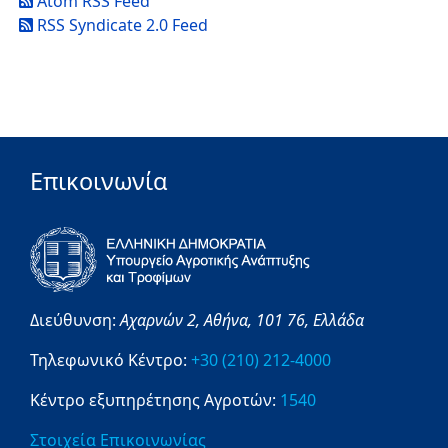
Atom RSS Feed
RSS Syndicate 2.0 Feed
Επικοινωνία
Διεύθυνση:
Αχαρνών 2,
Αθήνα,
101 76,
Ελλάδα
Τηλεφωνικό Κέντρο:
+30 (210) 212-4000
Κέντρο εξυπηρέτησης Αγροτών:
1540
Στοιχεία Επικοινωνίας