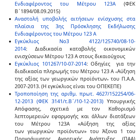
Ενδιαφέροντος του Μέτρου 123Α
(ΦΕΚ
Β΄1894/08.09.2015)
Αναστολή υποβολής αιτήσεων ενίσχυσης στα
πλαίσια της 3ης Πρόσκλησης Εκδήλωσης
Ενδιαφέροντος του Μέτρου 123 Α
Εγκύκλιος Νο3 4122/125740/08-10-
2014
:
Διαδικασία καταβολής οικονομικών
ενισχύσεων Μέτρου 123 Α στους δικαιούχους
Εγκύκλιος 101267/10-07-2014
:
Οδηγίες για την
διαδικασία πληρωμής του Μέτρου 123 Α
Αύξηση
«
της αξίας των γεωργικών προϊόντων
του Π.Α.Α.
»
2007-2013. (Η εγκύκλιος είναι του ΟΠΕΚΕΠΕ)
Τροποποίηση της αριθμ. πρωτ. 4627/152254/06-
12-2013 (ΦΕΚ 3141/τ.Β΄/10-12-2013)
Υπουργικής
Απόφασης, σχετικά με τον Καθορισμό
λεπτομερειών εφαρμογής και άλλων διατάξεων
του Μέτρου 123Α «Αύξηση της αξίας
των γεωργικών προϊόντων» του Άξονα 1 του
Προγράμματος Αγροτικής Ανάπτυξης (ΠΑΑ)