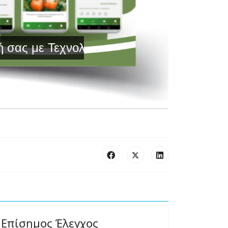
με Τεχνολογία Αιχμής και Έγκυρη Ενημέρ
Επίσημος Έλεγχος