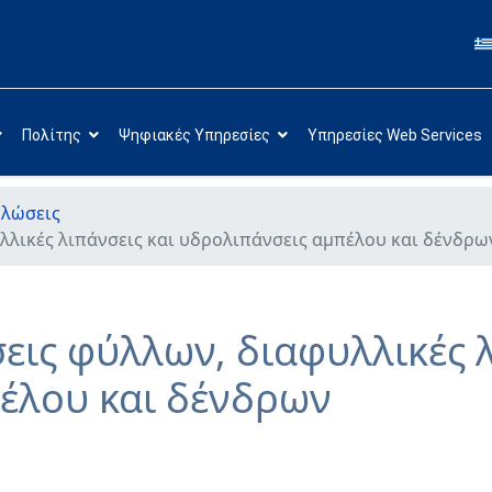
Πολίτης
Ψηφιακές Υπηρεσίες
Υπηρεσίες Web Services
λώσεις
λικές λιπάνσεις και υδρολιπάνσεις αμπέλου και δένδρω
ις φύλλων, διαφυλλικές λ
έλου και δένδρων