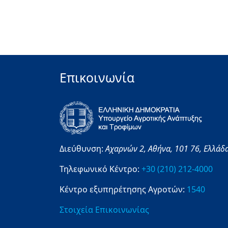
Επικοινωνία
Διεύθυνση:
Αχαρνών 2,
Αθήνα,
101 76,
Ελλάδ
Τηλεφωνικό Κέντρο:
+30 (210) 212-4000
Κέντρο εξυπηρέτησης Αγροτών:
1540
Στοιχεία Επικοινωνίας