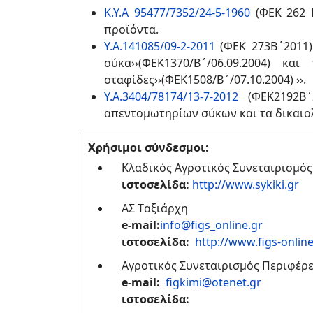
Κ.Υ.Α 95477/7352/24-5-1960
(ΦΕΚ 262 
προϊόντα.
Y.Α.141085/09-2-2011
(ΦΕΚ 273Β΄2011)
σύκα››(ΦΕΚ1370/Β΄/06.09.2004) κα
σταφίδες››(ΦΕΚ1508/Β΄/07.10.2004) ››.
Υ.Α.3404/78174/13-7-2012
(ΦΕΚ2192Β΄2
απεντομωτηρίων σύκων και τα δικαιο
Χρήσιμοι σύνδεσμοι:
Κλαδικός Αγροτικός Συνεταιρισμό
ιστοσελίδα:
http://www.sykiki.gr
ΑΣ Tαξιάρχη
e-mail:
info@figs_online.gr
ιστοσελίδα:
http://www.figs-online
Αγροτικός Συνεταιρισμός Περιφέρ
e-mail:
figkimi@otenet.gr
ιστοσελίδα: