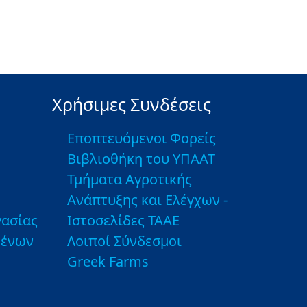
Χρήσιμες Συνδέσεις
Εποπτευόμενοι Φορείς
Βιβλιοθήκη του ΥΠΑΑΤ
Τμήματα Αγροτικής
Ανάπτυξης και Ελέγχων -
ασίας
Ιστοσελίδες ΤΑΑΕ
μένων
Λοιποί Σύνδεσμοι
Greek Farms