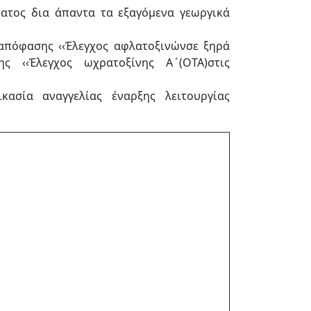
ατος δια άπαντα τα εξαγόμενα γεωργικά
 απόφασης ‹‹Έλεγχος αφλατοξινώνσε ξηρά
ης ‹‹Έλεγχος ωχρατοξίνης Α΄(ΟΤΑ)στις
κασία αναγγελίας έναρξης λειτουργίας