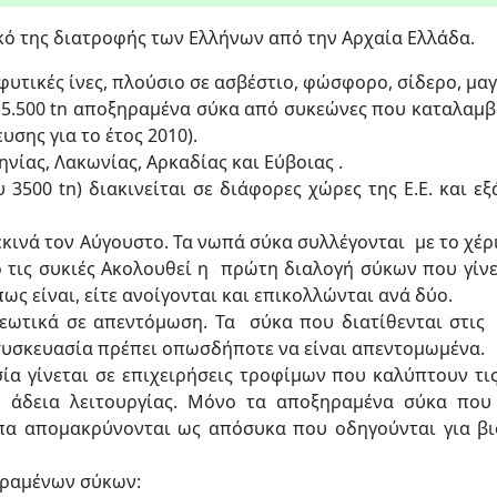
ό της διατροφής των Ελλήνων από την Αρχαία Ελλάδα.
φυτικές ίνες, πλούσιο σε ασβέστιο, φώσφορο, σίδερο, μαγ
 5.500 tn αποξηραμένα σύκα από συκεώνες που καταλαμβ
υσης για το έτος 2010).
νίας, Λακωνίας, Aρκαδίας και Εύβοιας .
3500 tn) διακινείται σε διάφορες χώρες της Ε.Ε. και εξά
ινά τον Αύγουστο. Τα νωπά σύκα συλλέγονται με το χέρι 
ό τις συκιές Ακολουθεί η πρώτη διαλογή σύκων που γίν
ως είναι, είτε ανοίγονται και επικολλώνται ανά δύο.
εωτικά σε απεντόμωση. Τα σύκα που διατίθενται στις
συσκευασία πρέπει οπωσδήποτε να είναι απεντομωμένα.
ία γίνεται σε επιχειρήσεις τροφίμων που καλύπτουν τι
ή άδεια λειτουργίας. Μόνο τα αποξηραμένα σύκα που
ιπα απομακρύνονται ως απόσυκα που οδηγούνται για β
ηραμένων σύκων: