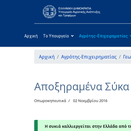
Αρχική
Το Υπουργείο
Αγρότης-Επιχειρηματίας
Αρχική
Αγρότης-Επιχειρηματίας
Γεω
Αποξηραμένα Σύκα
Οπωροκηπευτικά
02 Νοεμβρίου 2016
H συκιά καλλιεργείται στην Ελλάδα από τ