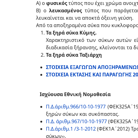
Α) ο
φυσικός
τύπος που έχει χρώμα ανοιχτ
Β) ο
λευκασμένος
τύπος που παράγεται
λευκαίνεται και να αποκτά όξεινη γεύση.
Από τα αποξηραμένα σύκα που κυκλοφορο
Τα ξηρά σύκα Κύμης.
Χαρα
κτηριστικό των σύκων αυτών εί
διαδικασία ξήρανσης, κλείνονται τα δ
Τα ξηρά σύκα Ταξιάρχη
ΣΤΟΙΧΕΙΑ ΕΞΑΓΩΓΩΝ ΑΠΟΞΗΡΑΜΕΝΩ
ΣΤΟΙΧΕΙΑ ΕΚΤΑΣΗΣ ΚΑΙ ΠΑΡΑΓΩΓΗΣ 2
Ισχύουσα Εθνική Νομοθεσία
Π.Δ.άριθμ.966/10-10-1977
(ΦΕΚ325Α΄19
ξηρών σύκων και συκόπαστας.
Π.Δ. άριθμ.967/10-10-1977
(ΦΕΚ325Α΄19
Π.Δ.άριθμ.1 /3-1-2012
(ΦΕΚ1Α΄2012) Τρ
σύκων››.