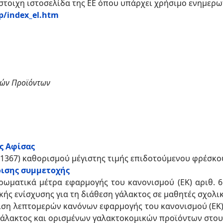
ίστοιχη ιστοσελίδα της ΕΕ όπου υπάρχει χρήσιμο ενημερω
up/index_el.htm
κών Προϊόντων
ς Αφίσας
'1367) καθορισμού μέγιστης τιμής επιδοτούμενου φρέσκ
ισης συμμετοχής
ωματικά μέτρα εφαρμογής του κανονισμού (ΕΚ) αριθ. 65
ικής ενίσχυσης για τη διάθεση γάλακτος σε μαθητές σχολ
πιση λεπτομερών κανόνων εφαρμογής του κανονισμού (ΕΚ)
η γάλακτος και ορισμένων γαλακτοκομικών προϊόντων στο