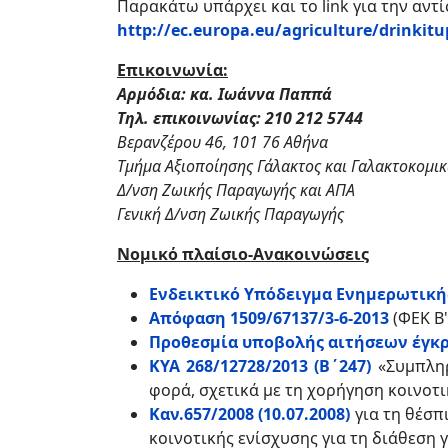
Παρακάτω υπάρχει και το link για την αντ
http://ec.europa.eu/agriculture/drinkit
Επικοινωνία:
Αρμόδια: κα. Ιωάννα Παππά
Τηλ. επικοινωνίας: 210 212 5744
Βερανζέρου 46, 101 76 Αθήνα
Τμήμα Αξιοποίησης Γάλακτος και Γαλακτοκομι
Δ/νση Ζωικής Παραγωγής και ΑΠΑ
Γενική Δ/νση Ζωικής Παραγωγής
Νομικό πλαίσιο-Ανακοινώσεις
Ενδεικτικό Υπόδειγμα Ενημερωτική
Απόφαση 1509/67137/3-6-2013
(ΦΕΚ Β
Προθεσμία υποβολής αιτήσεων έγκρ
ΚΥΑ 268/12728/2013 (Β΄247)
«Συμπληρ
φορά, σχετικά με τη χορήγηση κοινοτ
Καν.657/2008 (10.07.2008)
για τη θέσ
κοινοτικής ενίσχυσης για τη διάθεσ