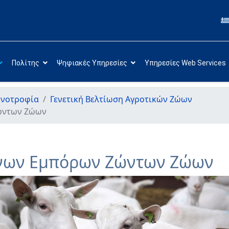
Πολίτης
Ψηφιακές Υπηρεσίες
Υπηρεσίες Web Services
ηνοτροφία
Γενετική Βελτίωση Αγροτικών Ζώων
ώντων Zώων
ένων Eμπόρων Zώντων Zώων