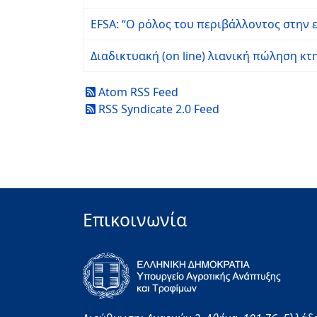
EFSA: “Ο ρόλος του περιβάλλοντος στην
Διαδικτυακή (on line) λιανική πώληση 
Atom RSS Feed
RSS Syndicate 2.0 Feed
Επικοινωνία