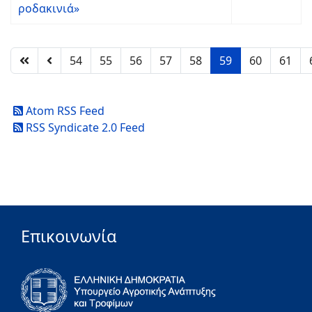
ροδακινιά»
54
55
56
57
58
59
60
61
Atom RSS Feed
RSS Syndicate 2.0 Feed
Επικοινωνία