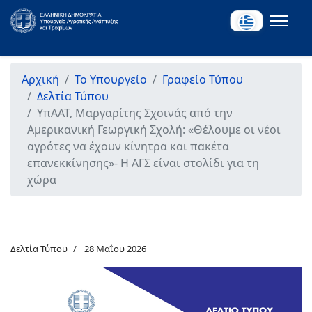
Αρχική
Το Υπουργείο
Γραφείο Τύπου
Δελτία Τύπου
ΥπΑΑΤ, Μαργαρίτης Σχοινάς από την
Αμερικανική Γεωργική Σχολή: «Θέλουμε οι νέοι
αγρότες να έχουν κίνητρα και πακέτα
επανεκκίνησης»- Η ΑΓΣ είναι στολίδι για τη
χώρα
Δελτία Τύπου
28 Μαΐου 2026