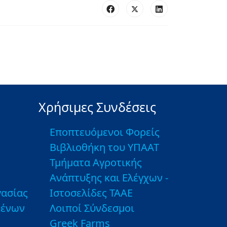
Χρήσιμες Συνδέσεις
Εποπτευόμενοι Φορείς
Βιβλιοθήκη του ΥΠΑΑΤ
Τμήματα Αγροτικής
Ανάπτυξης και Ελέγχων -
ασίας
Ιστοσελίδες ΤΑΑΕ
μένων
Λοιποί Σύνδεσμοι
Greek Farms