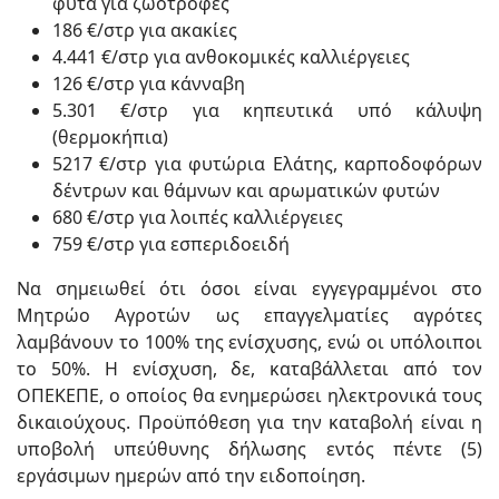
φυτά για ζωοτροφές
186 €/στρ για ακακίες
4.441 €/στρ για ανθοκομικές καλλιέργειες
126 €/στρ για κάνναβη
5.301 €/στρ για κηπευτικά υπό κάλυψη
(θερμοκήπια)
5217 €/στρ για φυτώρια Ελάτης, καρποδοφόρων
δέντρων και θάμνων και αρωματικών φυτών
680 €/στρ για λοιπές καλλιέργειες
759 €/στρ για εσπεριδοειδή
Να σημειωθεί ότι όσοι είναι εγγεγραμμένοι στο
Μητρώο Αγροτών ως επαγγελματίες αγρότες
λαμβάνουν το 100% της ενίσχυσης, ενώ οι υπόλοιποι
το 50%. Η ενίσχυση, δε, καταβάλλεται από τον
ΟΠΕΚΕΠΕ, ο οποίος θα ενημερώσει ηλεκτρονικά τους
δικαιούχους. Προϋπόθεση για την καταβολή είναι η
υποβολή υπεύθυνης δήλωσης εντός πέντε (5)
εργάσιμων ημερών από την ειδοποίηση.