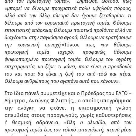
από τον πρωτογενή τομέα». Σημείωσε, ωστόσο, πως
«μπορεί να δίνουμε πραγματικά πολύ υψηλούς πόρους,
αλλά από την άλλη πλευρά δεν έχουμε ξεκαθαρίσει τι
θέλουμε από τον ευρωπαϊκό πρωτογενή τομέα. Θέλουμε
επισιτιστική επάρκεια; Θέλουμε ποιοτικά προϊόντα αλλά να
διαχέονται στην παγκόσμια αγορά; Θέλουμε να κρατήσουμε
την κοινωνική συνοχή;
»Τόνισε πως «
αν θέλουμε
πρωτογενή τομέα ισχυρό, προφανώς θέλουμε
ψηφιοποιημένο πρωτογενή τομέα. Θέλουμε τον αγρότη
επιχειρηματία, να ξέρει τι κάνει, ποια είναι η προσδοκία
του και ποια θα είναι η ζωή του από εδώ και πέρα.
Θέλουμε ανθρώπους που αγαπάνε αυτό που κάνουν
».
Στο ίδιο πάνελ συμμετείχε και ο Πρόεδρος του ΕΛΓΟ –
Δήμητρα , Αντώνης Φιλιππής, , ο οποίος υπογράμμισε
την ανάγκη να φτάνει η επιστημονική γνώση
απευθείας στους παραγωγούς, χωρίς καθυστερήσεις
ή θεσμική αδράνεια. «
Όλη η αλυσίδα, από τον
πρωτογενή τομέα έως τον τελικό καταναλωτή, περνά μέσα