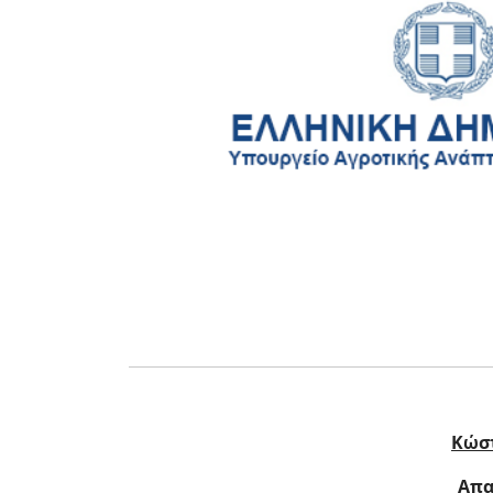
Κώστ
Απα