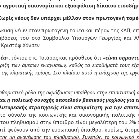
ν αγροτική οικονομία και εξασφάλιση δίκαιου εισοδήμ
Χωρίς νέους δεν υπάρχει μέλλον στον πρωτογενή τομέ
λκυση νέων στον πρωτογενή τομέα και πέραν της ΚΑΠ, ε
βάσεις του στο Συμβούλιο Υπουργών Γεωργίας και Αλιε
 Κριστόφ Χάνσεν.
μέα
»
, τόνισε ο κ. Τσιάρας και πρόσθεσε ότι
«
είναι σημαντι
ήριξη των άμεσων ενισχύσεων, καθώς τα εισοδήματά τους εξ
 της κλιματικής κρίσης. Στο πλαίσιο αυτό η ενίσχυση της ερ
αθοριστικό ρόλο της ακμάζουσας υπαίθρου στην επισιτιστική 
και η πολιτική συνοχής αποτελούν βασικούς μοχλούς για 
λυτομεακής στρατηγικής είναι απαραίτητη για την αποτε
 το σύνολο της κοινωνικής και οικονομικής πολιτικής
 του πληθυσμού στην ύπαιθρο είναι μεγαλύτερη του 2% αν
ιατί φεύγουν από την ευρωπαϊκή ύπαιθρο, κυρίως, άτομ
ας της μη ανανέωσης του πληθυσμού. Συνεπώς, το κοινωνικό 