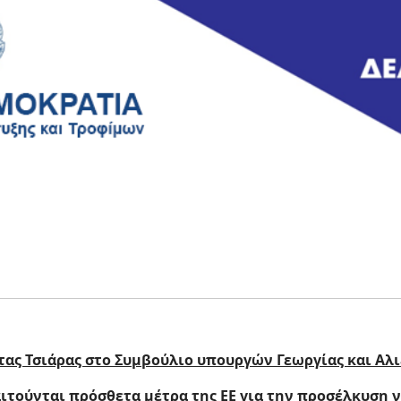
ας Τσιάρας στο Συμβούλιο υπουργών Γεωργίας και Αλι
ιτούνται πρόσθετα μέτρα της ΕΕ για την προσέλκυση 