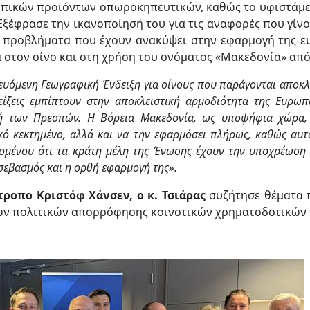
οπικών προϊόντων οπωροκηπευτικών, καθώς το υφιστάμεν
. Εξέφρασε την ικανοποίησή του για τις αναφορές που γίν
τα προβλήματα που έχουν ανακύψει στην εφαρμογή της ε
ά στον οίνο και στη χρήση του ονόματος «Μακεδονία» απ
όμενη Γεωγραφική Ένδειξη για οίνους που παράγονται αποκλει
δείξεις εμπίπτουν στην αποκλειστική αρμοδιότητα της Ευρω
τή των Πρεσπών. Η Βόρεια Μακεδονία, ως υποψήφια χώρα, 
κό κεκτημένο, αλλά και να την εφαρμόσει πλήρως, καθώς αυτ
δομένου ότι τα κράτη μέλη της Ένωσης έχουν την υποχρέωση
 σεβασμός και η ορθή εφαρμογή της».
ροπο Κριστόφ Χάνσεν, ο κ. Τσιάρας
συζήτησε θέματα π
ων πολιτικών απορρόφησης κοινοτικών χρηματοδοτικών 